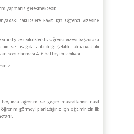
yırım yapmanız gerekmektedir.
ya’daki fakültelere kayıt için Öğrenci Vizesine
mi dış temsilcilikleridir. Öğrenci vizesi başvurusu
enin ve aşağıda anlatıldığı şekilde Almanya’daki
un sonuçlanması 4-6 haftayı bulabiliyor.
siniz.
i boyunca öğrenim ve geçim masraflarının nasıl
ğrenim görmeyi planladığınız için eğitiminizin ilk
ktadır.