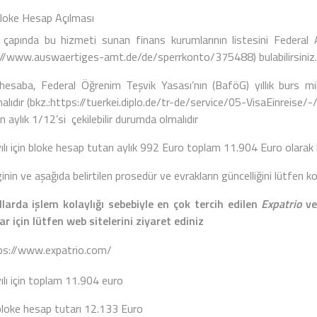
 Hesap Açılması
çapında bu hizmeti sunan finans kurumlarının listesini Federal A
://www.auswaertiges-amt.de/de/sperrkonto/375488
) bulabilirsiniz.
hesaba, Federal Öğrenim Teşvik Yasası’nın (BaföG) yıllık burs mik
alıdır (bkz.:
https://tuerkei.diplo.de/tr-de/service/05-VisaEinreise
n aylık 1/12’si çekilebilir durumda olmalıdır
lı için bloke hesap tutarı aylık 992 Euro toplam 11.904 Euro olarak b
ginin ve aşağıda belirtilen prosedür ve evrakların güncelliğini lütfen
llarda işlem kolaylığı sebebiyle en çok tercih edilen
Expatrio
v
ar için lütfen web sitelerini ziyaret ediniz
ps://www.expatrio.com/
ılı için toplam 11.904 euro
bloke hesap tutarı 12.133 Euro