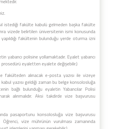
lmektedir.
iz.
Asıl istediği fakülte kabulü gelmeden başka fakülte
onra vizede belirtilen üniversitenin ismi konusunda
yapıldığı fakültenin bulunduğu yerde oturma izni
etin yabancı polisine yollamaktadır. Eyalet yabancı
ve prosedürü eyaletten eyalete değişebilir.)
de fakülteden alınacak e-posta yazısı ile vizeye
i kabul yazısı geldiği zaman bu belge konsolosluğa
tenin bağlı bulunduğu eyaletin Yabancılar Polisi
narak alınmalıdır. Aksi takdirde vize başvurusu
sında pasaportunu konsolosluğa vize başvurusu
. Öğrenci, vize mührünün vurulması zamanında
urt işlemlerini yapması gerekebilir.)