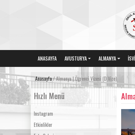
ANASAYFA
AVUSTURYA
ALMANYA
İSV
Anasayfa
/ Almanya | Öğrenci Vizesi (D Vize)
Hızlı Menü
Alma
Instagram
Etkinlikler