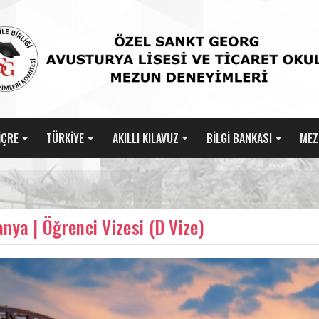
İÇRE
TÜRKİYE
AKILLI KILAVUZ
BİLGİ BANKASI
MEZ
nya | Öğrenci Vizesi (D Vize)