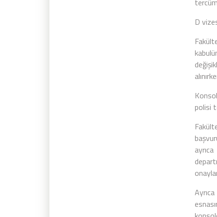
tercüme
D vizes
Fakült
kabulün
değişi
alınırk
Konsol
polisi 
Fakült
başvur
ayrıca
depart
onayla
Ayrıca
esnas
konsolo