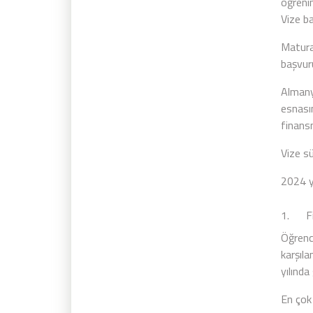
öğreni
Vize ba
Matura
başvur
Almanya
esnası
finans
Vize sü
2024 yı
1. Fi
Öğrenc
karşıl
yılında
En çok