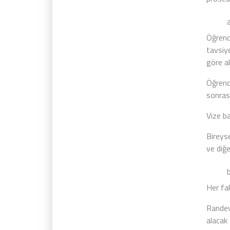
a) V
Öğrenc
tavsiye
göre al
Öğrenc
sonrası
Vize ba
Bireys
ve diğe
b) V
Her fak
Randev
alacak 