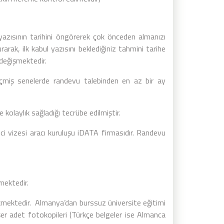
yazısının tarihini öngörerek çok önceden almanızı
rak, ilk kabul yazısını beklediğiniz tahmini tarihe
 değişmektedir.
eçmiş senelerde randevu talebinden en az bir ay
 kolaylık sağladığı tecrübe edilmiştir.
i vizesi aracı kuruluşu iDATA firmasıdır. Randevu
rmektedir.
kmektedir. Almanya’dan burssuz üniversite eğitimi
ikişer adet fotokopileri (Türkçe belgeler ise Almanca