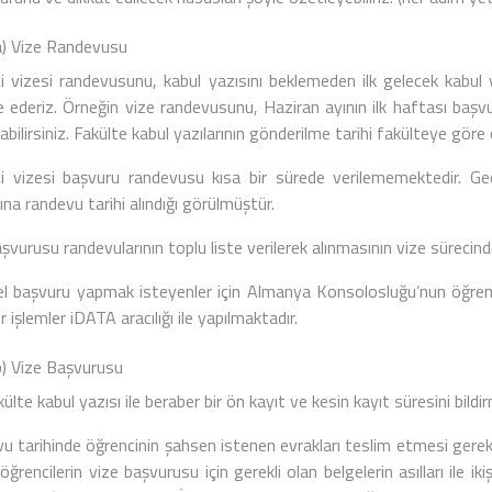
ize Randevusu
i vizesi randevusunu, kabul yazısını beklemeden ilk gelecek kabul 
 ederiz. Örneğin vize randevusunu, Haziran ayının ilk haftası başvura
abilirsiniz. Fakülte kabul yazılarının gönderilme tarihi fakülteye göre
i vizesi başvuru randevusu kısa bir sürede verilememektedir. G
na randevu tarihi alındığı görülmüştür.
şvurusu randevularının toplu liste verilerek alınmasının vize sürecinde
el başvuru yapmak isteyenler için Almanya Konsolosluğu’nun öğrenc
r işlemler iDATA aracılığı ile yapılmaktadır.
ize Başvurusu
ülte kabul yazısı ile beraber bir ön kayıt ve kesin kayıt süresini bildi
u tarihinde öğrencinin şahsen istenen evrakları teslim etmesi gere
öğrencilerin vize başvurusu için gerekli olan belgelerin asılları ile 