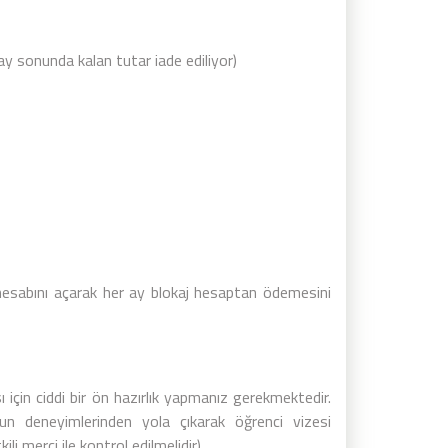
ay sonunda kalan tutar iade ediliyor)
hesabını açarak her ay blokaj hesaptan ödemesini
çin ciddi bir ön hazırlık yapmanız gerekmektedir.
 deneyimlerinden yola çıkarak öğrenci vizesi
li merci ile kontrol edilmelidir)