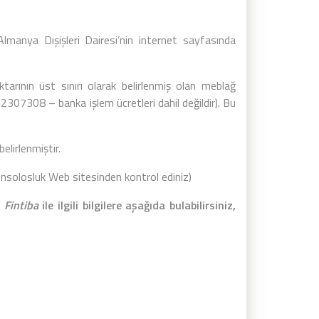
lmanya Dışişleri Dairesi’nin internet sayfasında
tarının üst sınırı olarak belirlenmiş olan meblağ
/-/2307308
– banka işlem ücretleri dahil değildir). Bu
elirlenmiştir.
 konsolosluk Web sitesinden kontrol ediniz)
e
Fintiba
ile ilgili bilgilere aşağıda bulabilirsiniz,