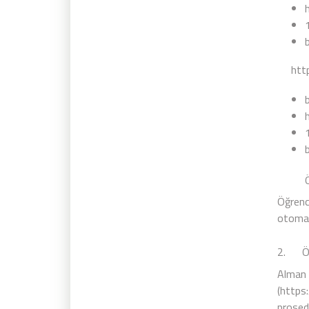
htt
Öğren
Öğrenc
otomati
2. Öğr
Alman 
(
https:
prosedü