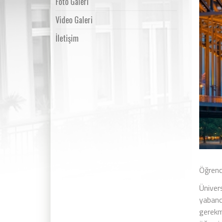
Foto Galeri
Video Galeri
İletişim
Öğrenci
Ünivers
yabanc
gerekm