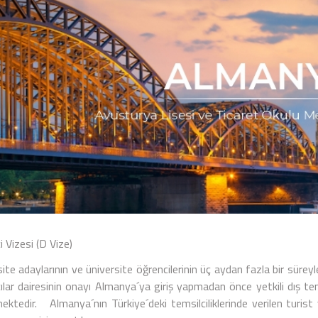
 Vizesi (D Vize)
ite adaylarının ve üniversite öğrencilerinin üç aydan fazla bir süreyl
ılar dairesinin onayı Almanya´ya giriş yapmadan önce yetkili dış tem
ektedir. Almanya´nın Türkiye´deki temsilciliklerinde verilen turist 