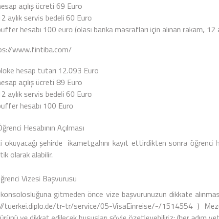
hesap açılış ücreti 69 Euro
12 aylık servis bedeli 60 Euro
buffer hesabı 100 euro (olası banka masrafları için alınan rakam, 12 
ps://www.fintiba.com/
bloke hesap tutarı 12.093 Euro
hesap açılış ücreti 89 Euro
12 aylık servis bedeli 60 Euro
buffer hesabı 100 Euro
ci Hesabının Açılması
i okuyacağı şehirde ikametgahını kayıt ettirdikten sonra öğrenci 
k olarak alabilir.
enci Vizesi Başvurusu
konsolosluğuna gitmeden önce vize başvurunuzun dikkate alınması i
//tuerkei.diplo.de/tr-tr/service/05-VisaEinreise/-/1514554
) Mezun
rünü ve dikkat edilecek hususları şöyle özetleyebiliriz: (her adım yetki