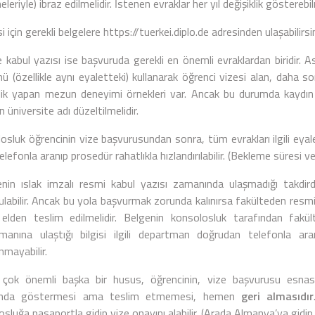
leriyle) ibraz edilmelidir. İstenen evraklar her yıl değişiklik gösterebi
i için gerekli belgelere
https://tuerkei.diplo.de
adresinden ulaşabilirsin
e kabul yazısı ise başvuruda gerekli en önemli evraklardan biridir. 
ü (özellikle aynı eyaletteki) kullanarak öğrenci vizesi alan, daha s
klik yapan mezun deneyimi örnekleri var. Ancak bu durumda kaydın 
en üniversite adı düzeltilmelidir.
osluk öğrencinin vize başvurusundan sonra, tüm evrakları ilgili eyal
telefonla aranıp prosedür rahatlıkla hızlandırılabilir. (Bekleme süresi 
enin ıslak imzalı resmi kabul yazısı zamanında ulaşmadığı takdir
ulabilir. Ancak bu yola başvurmak zorunda kalınırsa fakülteden resm
 elden teslim edilmelidir. Belgenin konsolosluk tarafından fakül
manına ulaştığı bilgisi ilgili departman doğrudan telefonla ara
nmayabilir.
 çok önemli başka bir husus, öğrencinin, vize başvurusu esna
ında göstermesi ama teslim etmemesi, hemen
geri almasıdır
sluğa pasaportla gidip vize onayını alabilir. (Arada Almanya’ya gidip y