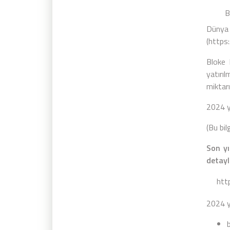
Bloke
Dünya 
(
https
Bloke 
yatırılm
miktarı
2024 yı
(Bu bil
Son yı
detayl
htt
2024 y