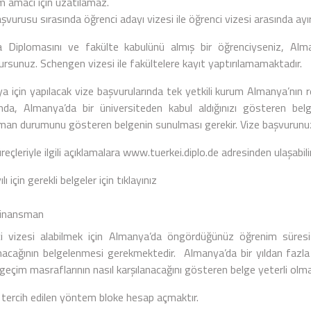
m amacı için uzatılamaz.
şvurusu sırasında öğrenci adayı vizesi ile öğrenci vizesi arasında a
 Diplomasını ve fakülte kabulünü almış bir öğrenciyseniz, Alman
ursunuz. Schengen vizesi ile fakültelere kayıt yaptırılamamaktadır.
 için yapılacak vize başvurularında tek yetkili kurum Almanya’nın res
nda, Almanya’da bir üniversiteden kabul aldığınızı gösteren belg
man durumunu gösteren belgenin sunulması gerekir. Vize başvurunuz
reçleriyle ilgili açıklamalara
www.tuerkei.diplo.de
adresinden ulaşabilir
lı için gerekli belgeler için
tıklayınız
nansman
i vizesi alabilmek için Almanya’da öngördüğünüz öğrenim süres
anacağının belgelenmesi gerekmektedir. Almanya’da bir yıldan fazla ö
 geçim masraflarının nasıl karşılanacağını gösteren belge yeterli olma
 tercih edilen yöntem bloke hesap açmaktır.